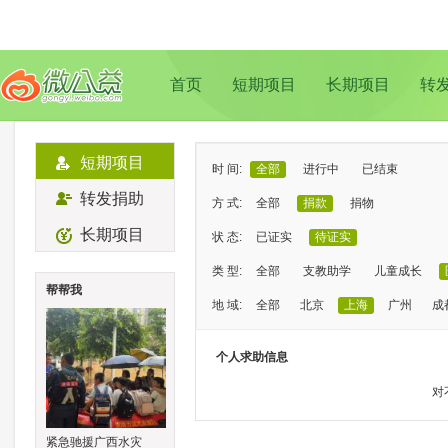
首页
短期项目
长期项目
转
短期项目
时 间:
全部
进行中
已结束
转发捐助
方 式:
全部
捐款
捐物
长期项目
状 态:
已证实
待证实
类 型:
全部
支教助学
儿童成长
帮帮我
地 域:
全部
北京
上海
广州
成
个人求助信息
对
紧急驰援广西水灾