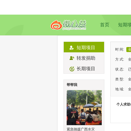
首页
短期
短期项目
时 间:
转发捐助
方 式:
长期项目
状 态:
类 型:
帮帮我
地 域:
个人求助
紧急驰援广西水灾