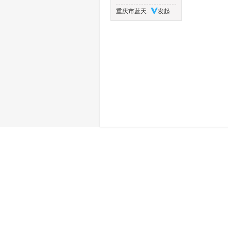
重庆市蓝天..
发起