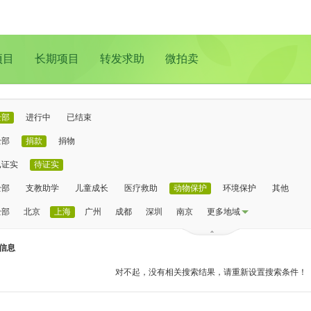
项目
长期项目
转发求助
微拍卖
全部
进行中
已结束
全部
捐款
捐物
已证实
待证实
全部
支教助学
儿童成长
医疗救助
动物保护
环境保护
其他
全部
北京
上海
广州
成都
深圳
南京
更多地域
信息
对不起，没有相关搜索结果，请重新设置搜索条件！