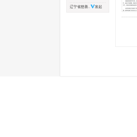
辽宁省慈善..
发起