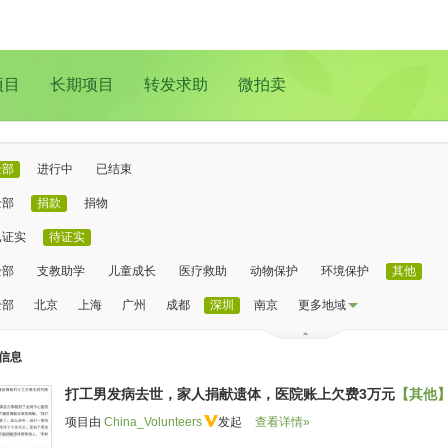
项目
长期项目
转发求助
微拍卖
全部
进行中
已结束
全部
捐款
捐物
已证实
待证实
全部
支教助学
儿童成长
医疗救助
动物保护
环境保护
其他
全部
北京
上海
广州
成都
深圳
南京
更多地域
信息
打工男发病去世，家人捐献遗体，医院账上欠费3万元
【其他
项目由
China_Volunteers
发起
查看详情»