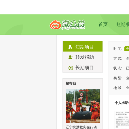
首页
短期
短期项目
时 间:
转发捐助
方 式:
长期项目
状 态:
类 型:
帮帮我
地 域:
个人求助
辽宁抗洪救灾在行动