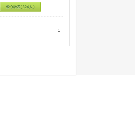
爱心转发( 324人 )
1