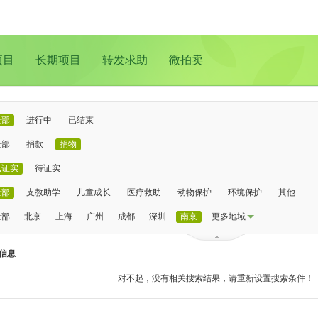
项目
长期项目
转发求助
微拍卖
全部
进行中
已结束
全部
捐款
捐物
已证实
待证实
全部
支教助学
儿童成长
医疗救助
动物保护
环境保护
其他
全部
北京
上海
广州
成都
深圳
南京
更多地域
信息
对不起，没有相关搜索结果，请重新设置搜索条件！