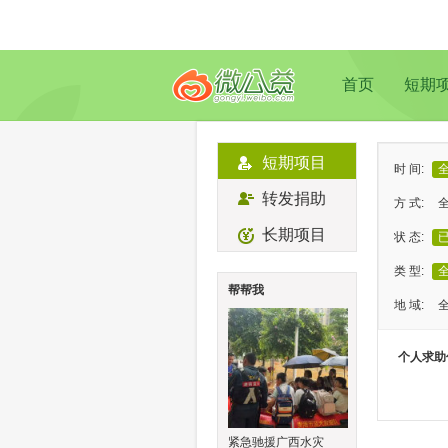
首页
短期
短期项目
时 间:
转发捐助
方 式:
长期项目
状 态:
类 型:
帮帮我
地 域:
个人求助
紧急驰援广西水灾