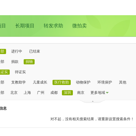
项目
长期项目
转发求助
微拍卖
全部
进行中
已结束
全部
捐款
捐物
已证实
待证实
全部
支教助学
儿童成长
医疗救助
动物保护
环境保护
其他
全部
北京
上海
广州
成都
深圳
南京
更多地域
信息
对不起，没有相关搜索结果，请重新设置搜索条件！