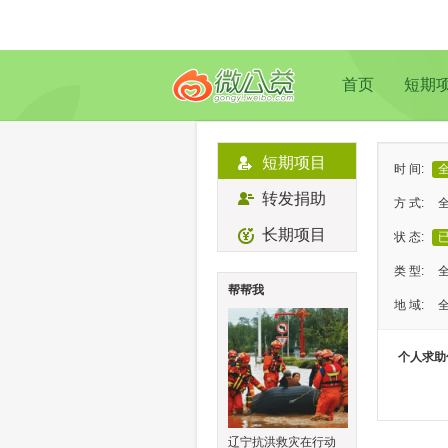
首页
短期
短期项目
时 间:
转发捐助
方 式:
长期项目
状 态:
类 型:
帮帮我
地 域:
个人求助
辽宁抗洪救灾在行动