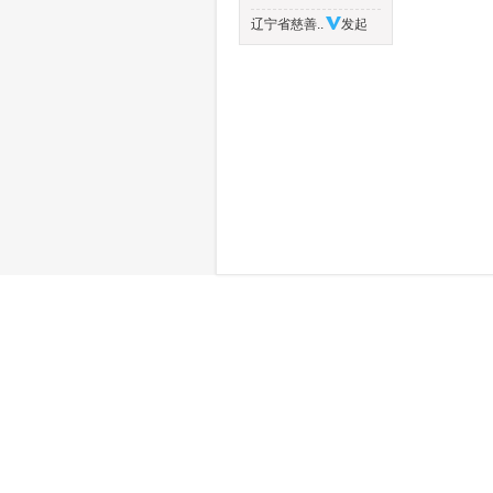
辽宁省慈善..
发起