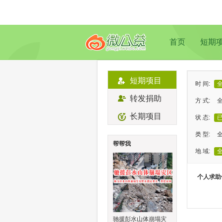
首页
短期
短期项目
时 间:
转发捐助
方 式:
长期项目
状 态:
类 型:
帮帮我
地 域:
个人求助
驰援彭水山体崩塌灾