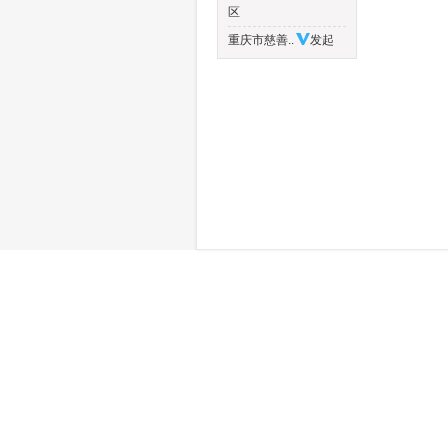
区
重庆市慈善..
发起