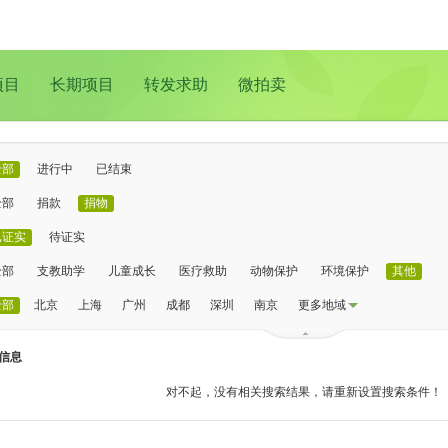
项目
长期项目
转发求助
微拍卖
全部
进行中
已结束
全部
捐款
捐物
已证实
待证实
全部
支教助学
儿童成长
医疗救助
动物保护
环境保护
其他
全部
北京
上海
广州
成都
深圳
南京
更多地域
信息
对不起，没有相关搜索结果，请重新设置搜索条件！