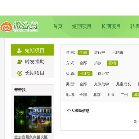
首页
短期项目
长期项目
转
短期项目
时 间:
全部
进行中
已结束
转发捐助
方 式:
全部
捐款
捐物
长期项目
状 态:
已证实
待证实
类 型:
全部
支教助学
儿童成长
帮帮我
地 域:
全部
北京
上海
广州
成
个人求助信息
对
壹加壹紧急救援灾区