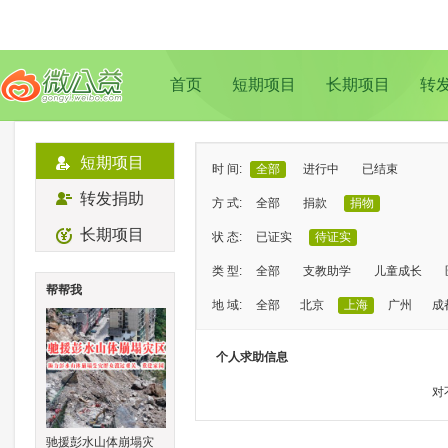
首页
短期项目
长期项目
转
短期项目
时 间:
全部
进行中
已结束
转发捐助
方 式:
全部
捐款
捐物
长期项目
状 态:
已证实
待证实
类 型:
全部
支教助学
儿童成长
帮帮我
地 域:
全部
北京
上海
广州
成
个人求助信息
对
驰援彭水山体崩塌灾