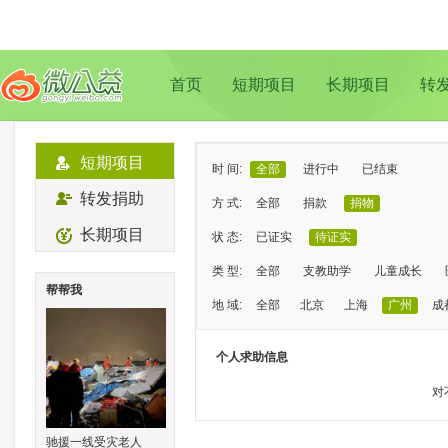
首页
短期项目
长期项目
转
短期项目
时 间:
全部
进行中
已结束
转发捐助
方 式:
全部
捐款
捐物
长期项目
状 态:
已证实
待证实
类 型:
全部
支教助学
儿童成长
帮帮我
地 域:
全部
北京
上海
广州
成
个人求助信息
对
驰援一线受灾老人