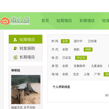
首页
短期项目
长期项目
转
短期项目
时 间:
全部
进行中
已结束
转发捐助
方 式:
全部
捐款
捐物
长期项目
状 态:
已证实
待证实
类 型:
全部
支教助学
儿童成长
帮帮我
地 域:
全部
北京
上海
广州
成
个人求助信息
对
驰援灾区 乐予共助