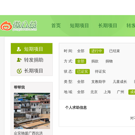
首页
短期项目
长期项目
转
短期项目
时 间:
全部
进行中
已结束
转发捐助
方 式:
全部
捐款
捐物
长期项目
状 态:
已证实
待证实
类 型:
全部
支教助学
儿童成长
帮帮我
地 域:
全部
北京
上海
广州
成
个人求助信息
对
众安驰援广西抗洪