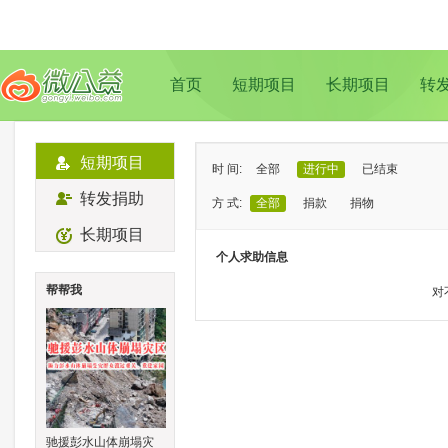
首页
短期项目
长期项目
转
短期项目
时 间:
全部
进行中
已结束
转发捐助
方 式:
全部
捐款
捐物
长期项目
状 态:
已证实
待证实
个人求助信息
类 型:
全部
支教助学
儿童成长
帮帮我
对
地 域:
全部
北京
上海
广州
成
驰援彭水山体崩塌灾