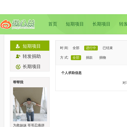
首页
短期项目
长期项目
转
短期项目
时 间:
全部
进行中
已结束
转发捐助
方 式:
全部
捐款
捐物
长期项目
状 态:
已证实
待证实
个人求助信息
类 型:
全部
支教助学
儿童成长
帮帮我
对
地 域:
全部
北京
上海
广州
成
为救妹妹 哥哥忍痛拼