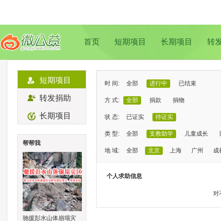
首页
短期项目
长期项目
转
短期项目
时 间:
全部
进行中
已结束
转发捐助
方 式:
全部
捐款
捐物
长期项目
状 态:
已证实
待证实
类 型:
全部
支教助学
儿童成长
帮帮我
地 域:
全部
北京
上海
广州
成
个人求助信息
对
驰援彭水山体崩塌灾