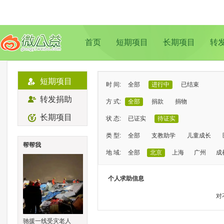
首页
短期项目
长期项目
转
短期项目
时 间:
全部
进行中
已结束
转发捐助
方 式:
全部
捐款
捐物
长期项目
状 态:
已证实
待证实
类 型:
全部
支教助学
儿童成长
帮帮我
地 域:
全部
北京
上海
广州
成
个人求助信息
对
驰援一线受灾老人