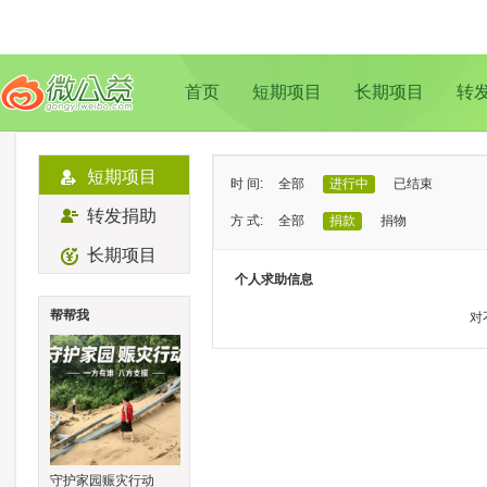
首页
短期项目
长期项目
转
短期项目
时 间:
全部
进行中
已结束
转发捐助
方 式:
全部
捐款
捐物
长期项目
状 态:
已证实
待证实
个人求助信息
类 型:
全部
支教助学
儿童成长
帮帮我
对
地 域:
全部
北京
上海
广州
成
守护家园赈灾行动