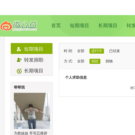
首页
短期项目
长期项目
转
短期项目
时 间:
全部
进行中
已结束
转发捐助
方 式:
全部
捐款
捐物
长期项目
状 态:
已证实
待证实
个人求助信息
类 型:
全部
支教助学
儿童成长
帮帮我
对
地 域:
全部
北京
上海
广州
成
为救妹妹 哥哥忍痛拼