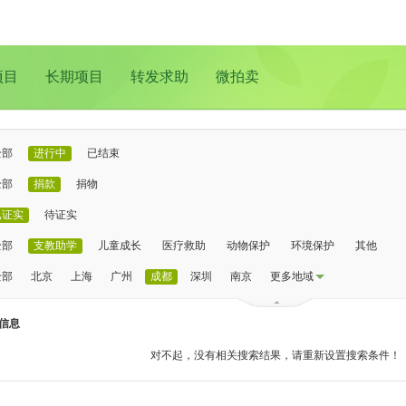
项目
长期项目
转发求助
微拍卖
全部
进行中
已结束
全部
捐款
捐物
已证实
待证实
全部
支教助学
儿童成长
医疗救助
动物保护
环境保护
其他
全部
北京
上海
广州
成都
深圳
南京
更多地域
信息
对不起，没有相关搜索结果，请重新设置搜索条件！