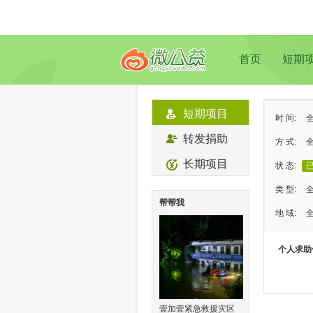
首页
短期
短期项目
时 间:
转发捐助
方 式:
长期项目
状 态:
类 型:
帮帮我
地 域:
个人求助
壹加壹紧急救援灾区