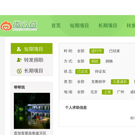
首页
短期项目
长期项目
转
短期项目
时 间:
全部
进行中
已结束
转发捐助
方 式:
全部
捐款
捐物
长期项目
状 态:
已证实
待证实
类 型:
全部
支教助学
儿童成长
帮帮我
地 域:
全部
北京
上海
广州
成
个人求助信息
对
壹加壹紧急救援灾区