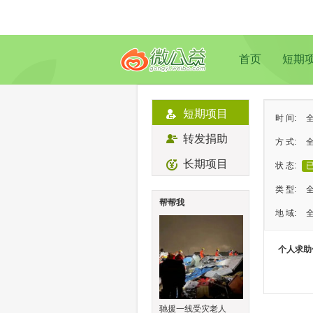
首页
短期
短期项目
时 间:
转发捐助
方 式:
长期项目
状 态:
类 型:
帮帮我
地 域:
个人求助
驰援一线受灾老人