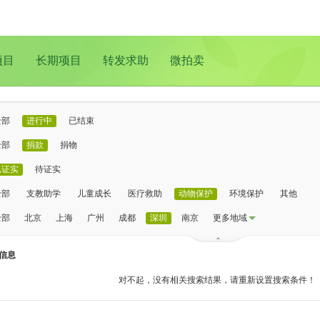
项目
长期项目
转发求助
微拍卖
全部
进行中
已结束
全部
捐款
捐物
已证实
待证实
全部
支教助学
儿童成长
医疗救助
动物保护
环境保护
其他
全部
北京
上海
广州
成都
深圳
南京
更多地域
信息
对不起，没有相关搜索结果，请重新设置搜索条件！