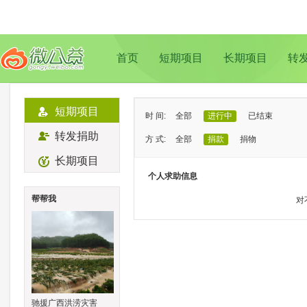
首页
短期项目
长期项目
转
短期项目
时 间:
全部
进行中
已结束
转发捐助
方 式:
全部
捐款
捐物
长期项目
状 态:
已证实
待证实
个人求助信息
类 型:
全部
支教助学
儿童成长
帮帮我
对
地 域:
全部
北京
上海
广州
成
驰援广西洪涝灾害