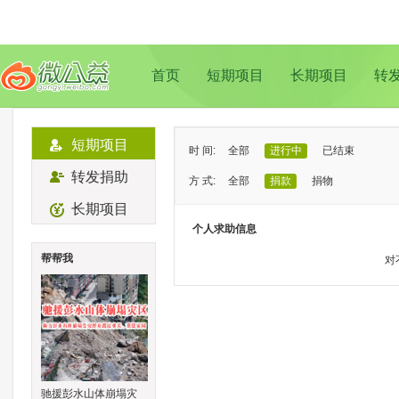
首页
短期项目
长期项目
转
短期项目
时 间:
全部
进行中
已结束
转发捐助
方 式:
全部
捐款
捐物
长期项目
状 态:
已证实
待证实
个人求助信息
类 型:
全部
支教助学
儿童成长
帮帮我
对
地 域:
全部
北京
上海
广州
成
驰援彭水山体崩塌灾