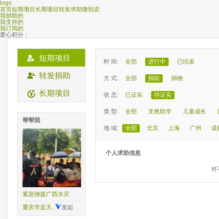
logo
首页
短期项目
长期项目
转发求助
微拍卖
我捐助的
我支持的
我订阅的
爱心积分：
短期项目
时 间:
全部
进行中
已结束
转发捐助
方 式:
全部
捐款
捐物
长期项目
状 态:
已证实
待证实
类 型:
全部
支教助学
儿童成长
帮帮我
地 域:
全部
北京
上海
广州
成
个人求助信息
对
紧急驰援广西水灾
重庆市蓝天..
发起