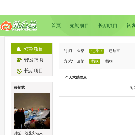
首页
短期项目
长期项目
转
短期项目
时 间:
全部
进行中
已结束
转发捐助
方 式:
全部
捐款
捐物
长期项目
状 态:
已证实
待证实
个人求助信息
类 型:
全部
支教助学
儿童成长
帮帮我
对
地 域:
全部
北京
上海
广州
成
驰援一线受灾老人