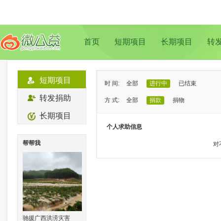
首页
短期项目
长期项目
转
短期项目
时 间:
全部
进行中
已结束
转发捐助
方 式:
全部
捐款
捐物
长期项目
状 态:
已证实
待证实
个人求助信息
类 型:
全部
支教助学
儿童成长
帮帮我
对
地 域:
全部
北京
上海
广州
成
驰援广西洪涝灾害