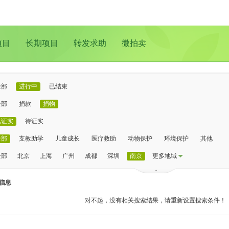
项目
长期项目
转发求助
微拍卖
全部
进行中
已结束
全部
捐款
捐物
已证实
待证实
全部
支教助学
儿童成长
医疗救助
动物保护
环境保护
其他
全部
北京
上海
广州
成都
深圳
南京
更多地域
信息
对不起，没有相关搜索结果，请重新设置搜索条件！