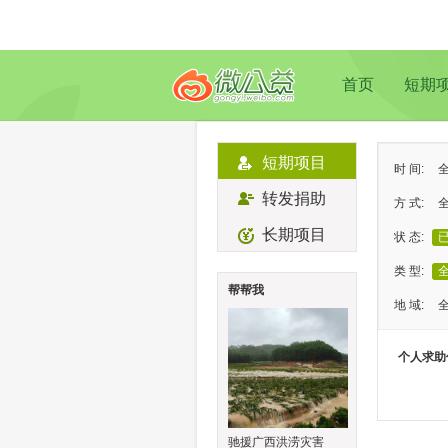
首页
短期
短期项目
时 间:
转发捐助
方 式:
长期项目
状 态:
类 型:
帮帮我
地 域:
个人求助
驰援广西洪涝灾害