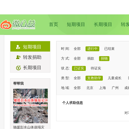
首页
短期项目
长期项目
转
短期项目
时 间:
全部
进行中
已结束
转发捐助
方 式:
全部
捐款
捐物
长期项目
状 态:
已证实
待证实
类 型:
全部
支教助学
儿童成长
帮帮我
地 域:
全部
北京
上海
广州
成
个人求助信息
对
驰援彭水山体崩塌灾