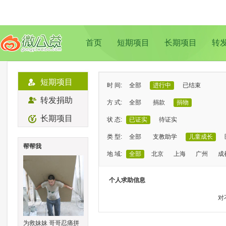
首页
短期项目
长期项目
转
短期项目
时 间:
全部
进行中
已结束
转发捐助
方 式:
全部
捐款
捐物
长期项目
状 态:
已证实
待证实
类 型:
全部
支教助学
儿童成长
帮帮我
地 域:
全部
北京
上海
广州
成
个人求助信息
对
为救妹妹 哥哥忍痛拼