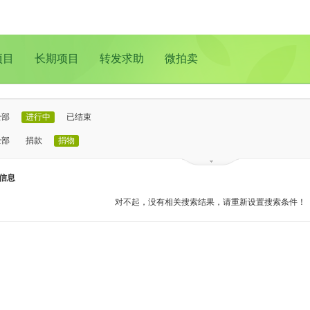
项目
长期项目
转发求助
微拍卖
全部
进行中
已结束
全部
捐款
捐物
已证实
待证实
信息
全部
支教助学
儿童成长
医疗救助
动物保护
环境保护
其他
对不起，没有相关搜索结果，请重新设置搜索条件！
全部
北京
上海
广州
成都
深圳
南京
更多地域