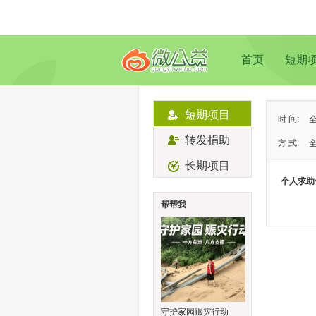
首页
短期
短期项目
时 间:
转发捐助
方 式:
长期项目
状 态:
个人求助
类 型:
帮帮我
地 域:
守护家园赈灾行动