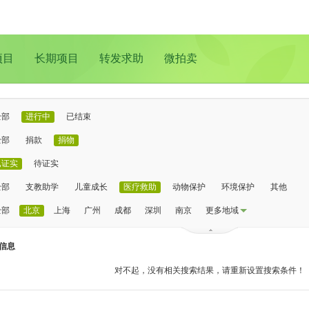
项目
长期项目
转发求助
微拍卖
全部
进行中
已结束
全部
捐款
捐物
已证实
待证实
全部
支教助学
儿童成长
医疗救助
动物保护
环境保护
其他
全部
北京
上海
广州
成都
深圳
南京
更多地域
信息
对不起，没有相关搜索结果，请重新设置搜索条件！