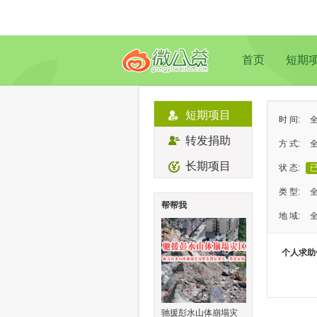
首页
短期
短期项目
时 间:
转发捐助
方 式:
长期项目
状 态:
类 型:
帮帮我
地 域:
个人求助
驰援彭水山体崩塌灾