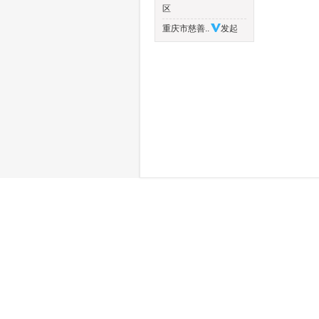
区
重庆市慈善..
发起