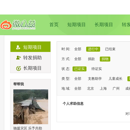
首页
短期项目
长期项目
转
短期项目
时 间:
全部
进行中
已结束
转发捐助
方 式:
全部
捐款
捐物
长期项目
状 态:
已证实
待证实
类 型:
全部
支教助学
儿童成长
帮帮我
地 域:
全部
北京
上海
广州
成
个人求助信息
对
驰援灾区 乐予共助