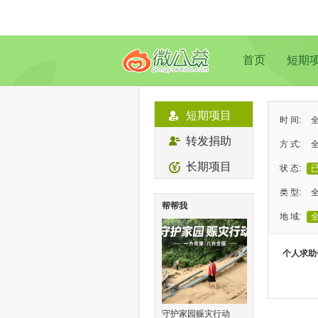
首页
短期
短期项目
时 间:
转发捐助
方 式:
长期项目
状 态:
类 型:
帮帮我
地 域:
个人求助
守护家园赈灾行动