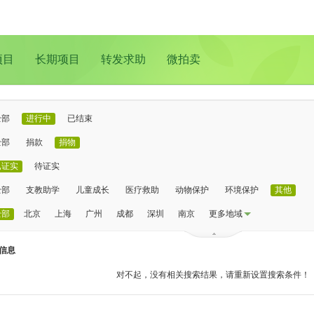
项目
长期项目
转发求助
微拍卖
全部
进行中
已结束
全部
捐款
捐物
已证实
待证实
全部
支教助学
儿童成长
医疗救助
动物保护
环境保护
其他
全部
北京
上海
广州
成都
深圳
南京
更多地域
信息
对不起，没有相关搜索结果，请重新设置搜索条件！