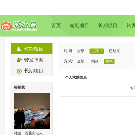
首页
短期项目
长期项目
转
短期项目
时 间:
全部
进行中
已结束
转发捐助
方 式:
全部
捐款
捐物
长期项目
状 态:
已证实
待证实
个人求助信息
类 型:
全部
支教助学
儿童成长
帮帮我
对
地 域:
全部
北京
上海
广州
成
驰援一线受灾老人