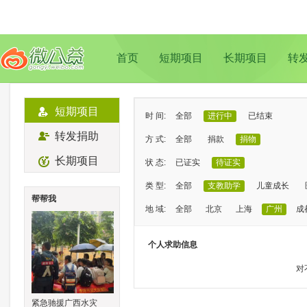
首页
短期项目
长期项目
转
短期项目
时 间:
全部
进行中
已结束
转发捐助
方 式:
全部
捐款
捐物
长期项目
状 态:
已证实
待证实
类 型:
全部
支教助学
儿童成长
帮帮我
地 域:
全部
北京
上海
广州
成
个人求助信息
对
紧急驰援广西水灾