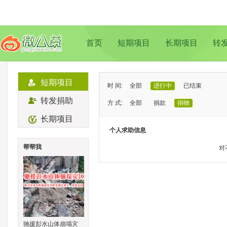
首页
短期项目
长期项目
转
短期项目
时 间:
全部
进行中
已结束
转发捐助
方 式:
全部
捐款
捐物
长期项目
状 态:
已证实
待证实
个人求助信息
类 型:
全部
支教助学
儿童成长
帮帮我
对
地 域:
全部
北京
上海
广州
成
驰援彭水山体崩塌灾