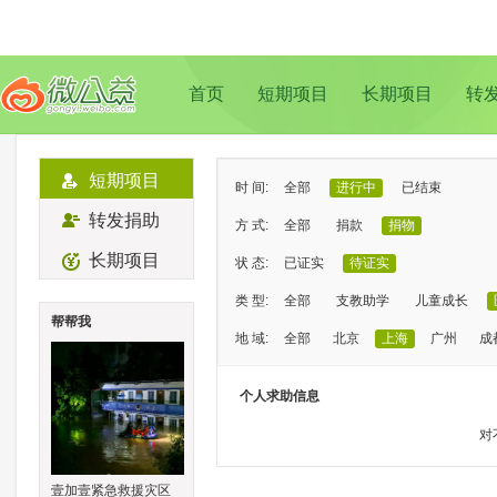
首页
短期项目
长期项目
转
短期项目
时 间:
全部
进行中
已结束
转发捐助
方 式:
全部
捐款
捐物
长期项目
状 态:
已证实
待证实
类 型:
全部
支教助学
儿童成长
帮帮我
地 域:
全部
北京
上海
广州
成
个人求助信息
对
壹加壹紧急救援灾区