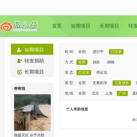
首页
短期项目
长期项目
转
短期项目
时 间:
全部
进行中
已结束
转发捐助
方 式:
全部
捐款
捐物
长期项目
状 态:
已证实
待证实
类 型:
全部
支教助学
儿童成长
帮帮我
地 域:
全部
北京
上海
广州
成
个人求助信息
对
驰援灾区 乐予共助