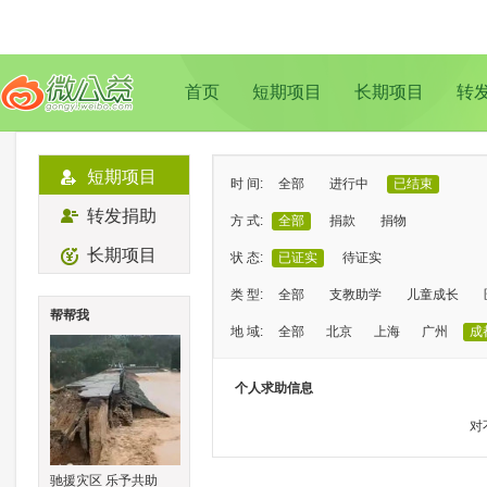
首页
短期项目
长期项目
转
短期项目
时 间:
全部
进行中
已结束
转发捐助
方 式:
全部
捐款
捐物
长期项目
状 态:
已证实
待证实
类 型:
全部
支教助学
儿童成长
帮帮我
地 域:
全部
北京
上海
广州
成
个人求助信息
对
驰援灾区 乐予共助