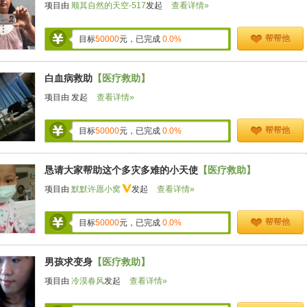
项目由
顺其自然的天空-517
发起
查看详情»
帮帮他
目标
50000
元，已完成
0.0%
白血病救助
【医疗救助】
项目由
发起
查看详情»
帮帮他
目标
50000
元，已完成
0.0%
恳请大家帮助这个多灾多难的小天使
【医疗救助】
项目由
默默许愿小窝
发起
查看详情»
帮帮他
目标
50000
元，已完成
0.0%
男孩求变身
【医疗救助】
项目由
冷漠春风
发起
查看详情»