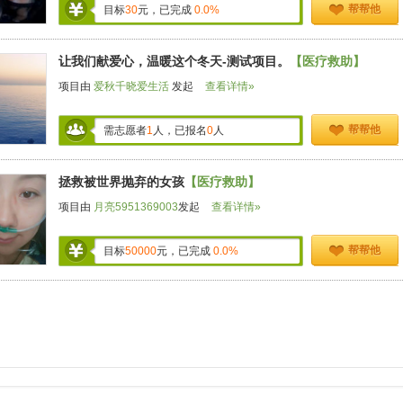
帮帮他
目标
30
元，已完成
0.0%
让我们献爱心，温暖这个冬天-测试项目。
【医疗救助】
项目由
爱秋千晓爱生活
发起
查看详情»
帮帮他
需志愿者
1
人，已报名
0
人
拯救被世界抛弃的女孩
【医疗救助】
项目由
月亮5951369003
发起
查看详情»
帮帮他
目标
50000
元，已完成
0.0%