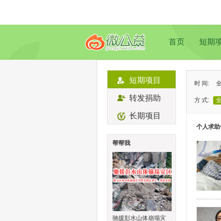
首页
短期
短期项目
时 间:
转发捐助
方 式:
长期项目
状 态:
个人求助
类 型:
帮帮我
地 域:
驰援彭水山体崩塌灾