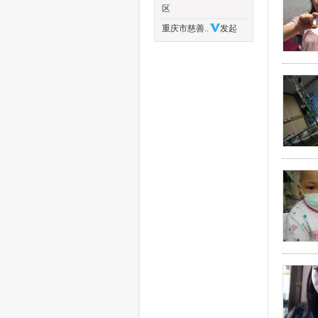
区
重庆市慈善..
发起