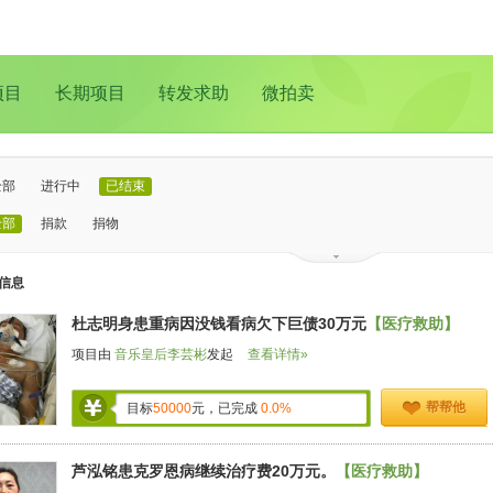
项目
长期项目
转发求助
微拍卖
全部
进行中
已结束
全部
捐款
捐物
已证实
待证实
信息
全部
支教助学
儿童成长
医疗救助
动物保护
环境保护
其他
杜志明身患重病因没钱看病欠下巨债30万元
【医疗救助】
全部
北京
上海
广州
成都
深圳
南京
更多地域
项目由
音乐皇后李芸彬
发起
查看详情»
帮帮他
目标
50000
元，已完成
0.0%
芦泓铭患克罗恩病继续治疗费20万元。
【医疗救助】