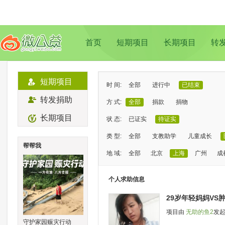
首页
短期项目
长期项目
转
短期项目
时 间:
全部
进行中
已结束
转发捐助
方 式:
全部
捐款
捐物
长期项目
状 态:
已证实
待证实
类 型:
全部
支教助学
儿童成长
帮帮我
地 域:
全部
北京
上海
广州
成
个人求助信息
29岁年轻妈妈VS
项目由
无助的鱼2
发
守护家园赈灾行动