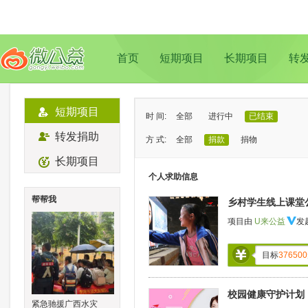
首页
短期项目
长期项目
转
短期项目
时 间:
全部
进行中
已结束
转发捐助
方 式:
全部
捐款
捐物
长期项目
状 态:
已证实
待证实
个人求助信息
类 型:
全部
支教助学
儿童成长
帮帮我
乡村学生线上课堂
地 域:
全部
北京
上海
广州
成
项目由
U来公益
发
目标
376500
校园健康守护计划
紧急驰援广西水灾