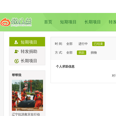
首页
短期项目
长期项目
转
短期项目
时 间:
全部
进行中
已结束
转发捐助
方 式:
全部
捐款
捐物
长期项目
状 态:
已证实
待证实
个人求助信息
类 型:
全部
支教助学
儿童成长
帮帮我
对
地 域:
全部
北京
上海
广州
成
辽宁抗洪救灾在行动