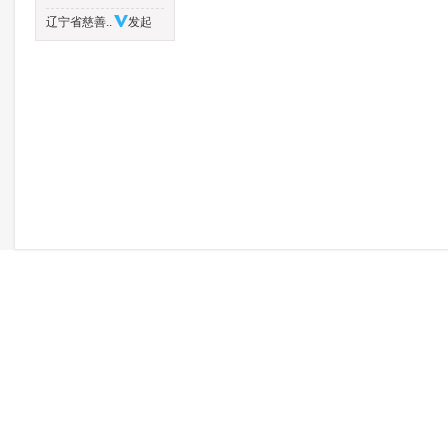
辽宁省慈善..
发起