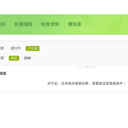
项目
长期项目
转发求助
微拍卖
全部
进行中
已结束
全部
捐款
捐物
已证实
待证实
信息
全部
支教助学
儿童成长
医疗救助
动物保护
环境保护
其他
对不起，没有相关搜索结果，请重新设置搜索条件！
全部
北京
上海
广州
成都
深圳
南京
更多地域