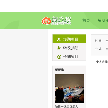
首页
短期
短期项目
时 间:
转发捐助
方 式:
长期项目
状 态:
个人求助
类 型:
帮帮我
地 域:
驰援一线受灾老人