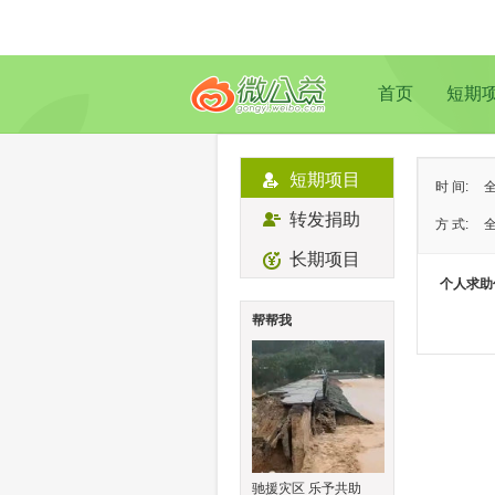
首页
短期
短期项目
时 间:
转发捐助
方 式:
长期项目
状 态:
个人求助
类 型:
帮帮我
地 域:
驰援灾区 乐予共助