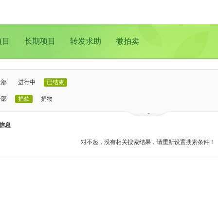
项目
长期项目
转发求助
微拍卖
全部
进行中
已结束
全部
捐款
捐物
已证实
待证实
信息
全部
支教助学
儿童成长
医疗救助
动物保护
环境保护
其他
对不起，没有相关搜索结果，请重新设置搜索条件！
全部
北京
上海
广州
成都
深圳
南京
更多地域