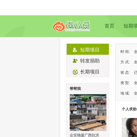
首页
短期
短期项目
时 间:
转发捐助
方 式:
长期项目
状 态:
类 型:
帮帮我
地 域:
个人求助
众安驰援广西抗洪