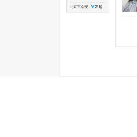
北京市众安..
发起