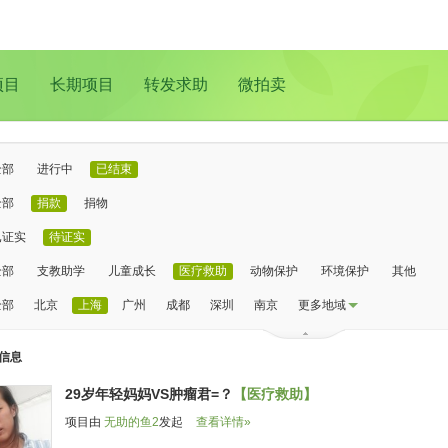
项目
长期项目
转发求助
微拍卖
全部
进行中
已结束
全部
捐款
捐物
已证实
待证实
全部
支教助学
儿童成长
医疗救助
动物保护
环境保护
其他
全部
北京
上海
广州
成都
深圳
南京
更多地域
信息
29岁年轻妈妈VS肿瘤君=？
【医疗救助】
项目由
无助的鱼2
发起
查看详情»