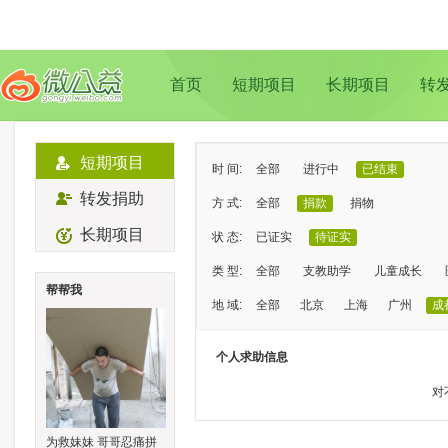
首页
短期项目
长期项目
转
短期项目
时 间:
全部
进行中
已结束
转发捐助
方 式:
全部
捐款
捐物
长期项目
状 态:
已证实
待证实
类 型:
全部
支教助学
儿童成长
帮帮我
地 域:
全部
北京
上海
广州
成
个人求助信息
对
为救妹妹 哥哥忍痛拼