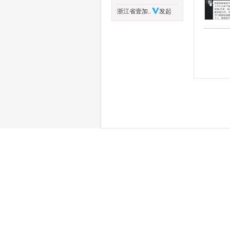
浙江省壹加..
发起