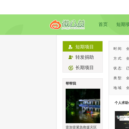
首页
短期
短期项目
时 间:
转发捐助
方 式:
长期项目
状 态:
类 型:
帮帮我
地 域:
个人求助
壹加壹紧急救援灾区