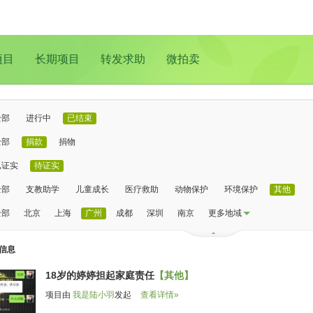
项目
长期项目
转发求助
微拍卖
全部
进行中
已结束
全部
捐款
捐物
已证实
待证实
全部
支教助学
儿童成长
医疗救助
动物保护
环境保护
其他
全部
北京
上海
广州
成都
深圳
南京
更多地域
信息
18岁的婷婷担起家庭责任
【其他】
项目由
我是陆小羽
发起
查看详情»