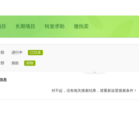
项目
长期项目
转发求助
微拍卖
全部
进行中
已结束
全部
捐款
捐物
已证实
待证实
信息
全部
支教助学
儿童成长
医疗救助
动物保护
环境保护
其他
对不起，没有相关搜索结果，请重新设置搜索条件！
全部
北京
上海
广州
成都
深圳
南京
更多地域