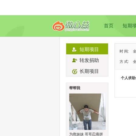
首页
短期
短期项目
时 间:
转发捐助
方 式:
长期项目
状 态:
个人求助
类 型:
帮帮我
地 域:
为救妹妹 哥哥忍痛拼