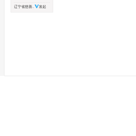
辽宁省慈善..
发起