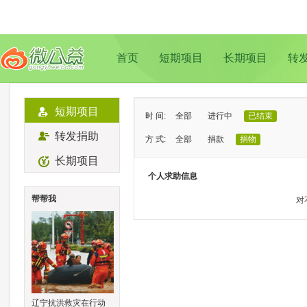
首页
短期项目
长期项目
转
短期项目
时 间:
全部
进行中
已结束
转发捐助
方 式:
全部
捐款
捐物
长期项目
状 态:
已证实
待证实
个人求助信息
类 型:
全部
支教助学
儿童成长
帮帮我
对
地 域:
全部
北京
上海
广州
成
辽宁抗洪救灾在行动