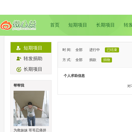
首页
短期项目
长期项目
转
短期项目
时 间:
全部
进行中
已结束
转发捐助
方 式:
全部
捐款
捐物
长期项目
状 态:
已证实
待证实
个人求助信息
类 型:
全部
支教助学
儿童成长
帮帮我
对
地 域:
全部
北京
上海
广州
成
为救妹妹 哥哥忍痛拼